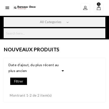
0

All Categories
NOUVEAUX PRODUITS
Date d'ajout, du plus récent au

plus ancien
Filtrer
Montrant 1-2 de 2 item(s)