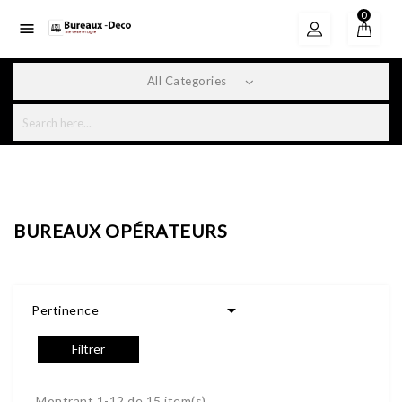
0

All Categories
BUREAUX OPÉRATEURS

Pertinence
Filtrer
Montrant 1-12 de 15 item(s)