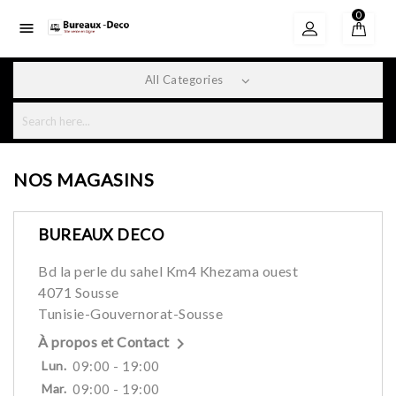
0

All Categories
NOS MAGASINS
BUREAUX DECO
Bd la perle du sahel Km4 Khezama ouest
4071 Sousse
Tunisie-Gouvernorat-Sousse

À propos et Contact
Lun.
09:00 - 19:00
Mar.
09:00 - 19:00