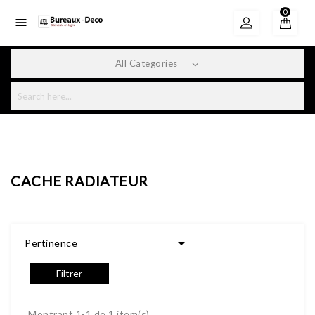
0

All Categories
CACHE RADIATEUR

Pertinence
Filtrer
Montrant 1-1 de 1 item(s)