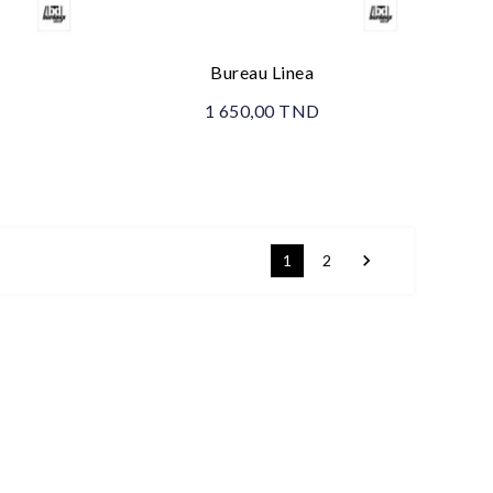
Bureau Linea
1 650,00 TND

1
2