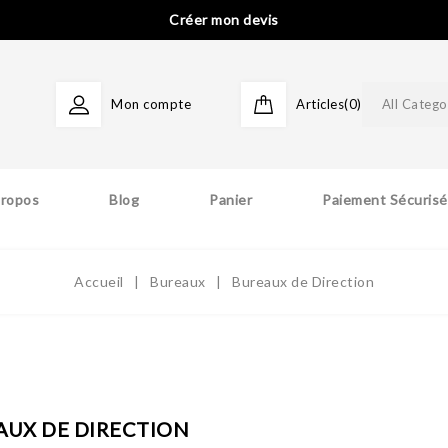
Créer mon devis
Mon compte
Articles(0)
All Catego
Propos
Blog
Panier
Paiement Sécurisé
Accueil
Bureaux
Bureaux de Direction
AUX DE DIRECTION