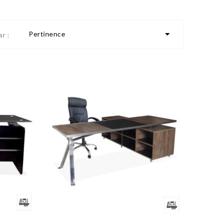

Pertinence
ar :
Promo !