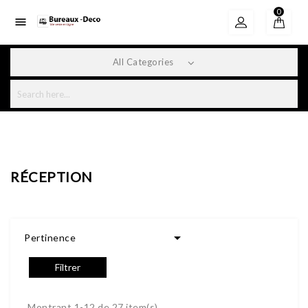
0

All Categories
RÉCEPTION

Pertinence
Filtrer
Montrant 1-12 de 27 item(s)