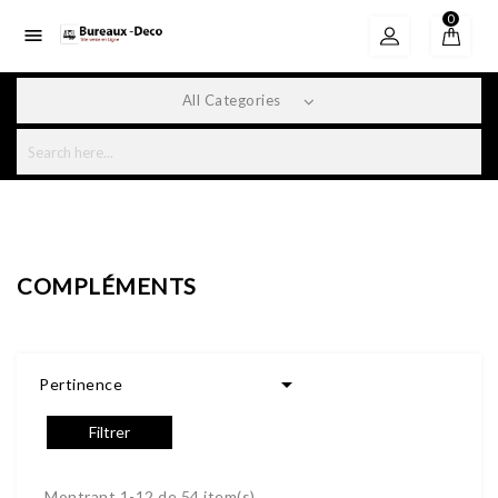
0

All Categories
COMPLÉMENTS

Pertinence
Filtrer
Montrant 1-12 de 54 item(s)