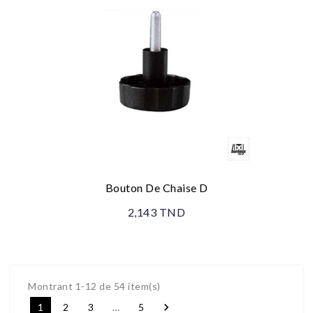
Bouton De Chaise D
2,143 TND
Montrant 1-12 de 54 item(s)

1
2
3
…
5